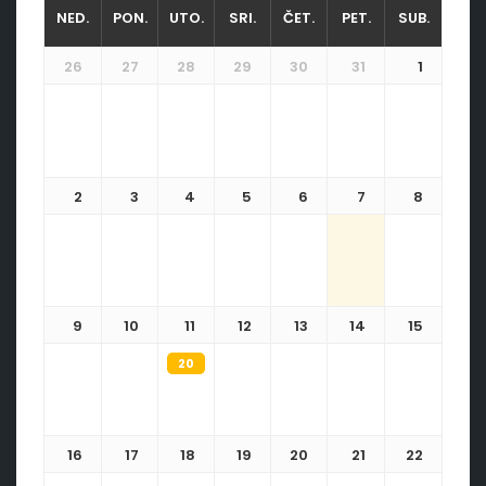
NED.
PON.
UTO.
SRI.
ČET.
PET.
SUB.
26
27
28
29
30
31
1
2
3
4
5
6
7
8
9
10
11
12
13
14
15
20:30
Noć pod zvijezdama - koncert muzičkog an
16
17
18
19
20
21
22