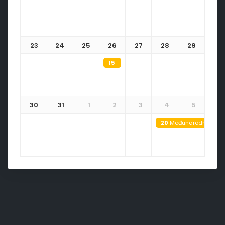
23
24
25
26
27
28
29
15
Festival domaćih proizvoda i usluga
30
31
1
2
3
4
5
20
Međunarodni festiv