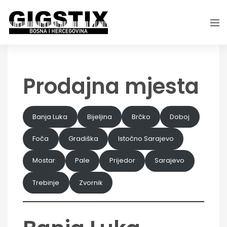
Prodajna mjesta
Banja Luka
Bijeljina
Brčko
Doboj
Foča
Gradiška
Istočno Sarajevo
Mostar
Pale
Prijedor
Sarajevo
Trebinje
Zvornik