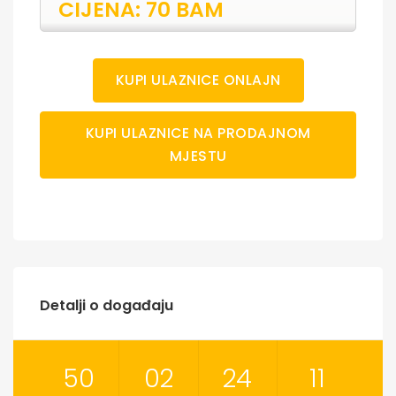
CIJENA: 70 BAM
KUPI ULAZNICE ONLAJN
KUPI ULAZNICE NA PRODAJNOM
MJESTU
Detalji o događaju
50
02
24
11