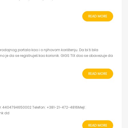
READ MORE
 prodajnog portala kao i o njihovom korištenju. Da bi ti bila
e da se registruješ kao korisnik. GIGS TIX doo se obavezuje da
READ MORE
D: 4404794650002 Telefon: +381-21-472-4816Mejl:
ank dd
READ MORE