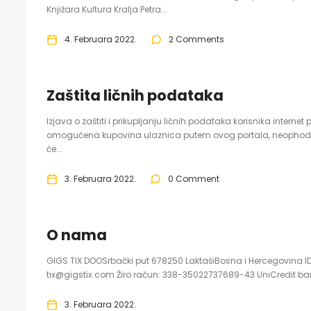
Knjižara Kultura Kralja Petra...
4. Februara 2022.
2 Comments
Zaštita ličnih podataka
Izjava o zaštiti i prikupljanju ličnih podataka korisnika internet
omogućena kupovina ulaznica putem ovog portala, neophodno j
će...
3. Februara 2022.
0 Comment
O nama
GIGS TIX DOOSrbački put 678250 LaktašiBosna i Hercegovina I
tix@gigstix.com Žiro račun: 338-35022737689-43 UniCredit b
3. Februara 2022.