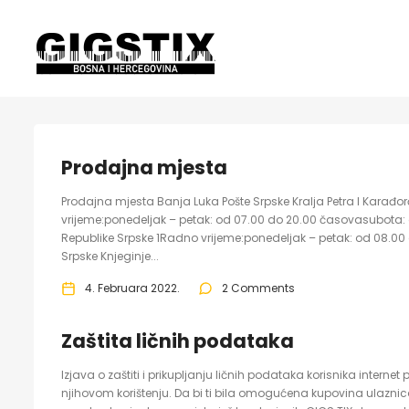
Prodajna mjesta
Prodajna mjesta Banja Luka Pošte Srpske Kralja Petra I Karađ
vrijeme:ponedeljak – petak: od 07.00 do 20.00 časovasubota:
Republike Srpske 1Radno vrijeme:ponedeljak – petak: od 08.00 d
Srpske Knjeginje...
4. Februara 2022.
2 Comments
Zaštita ličnih podataka
Izjava o zaštiti i prikupljanju ličnih podataka korisnika internet
njihovom korištenju. Da bi ti bila omogućena kupovina ulazni