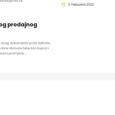
avezuje da će...
3. Februara 2022.
ovog prodajnog
ha ovog dokumenta je da definiše
sobne obaveze tebe kao kupca i
ravo promjene...