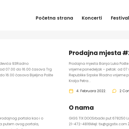
Početna strana
Koncerti
Festival
Prodajna mjesta #
orđevića 93Radno
Prodajna mjesta Banja Luka Pošte 
 od 07.00 do 16.00 časova Trg
vrijeme:ponedeljak – petak: od 0
o 16.00 časova Bijeljina Pošte
Republike Srpske 1Radno vrijeme:p
Kralja Petra...
4. Februara 2022.
2 Co
O nama
 prodajnog portala kao i o
GIGS TIX DOOSrbački put 678250 L
ca putem ovog portala,
21-472-4816Mejl: tix@gigstix.com