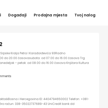
i
Događaji
Prodajna mjesta
Tvoj nalog
2
Srpske Kralja Petra I Karađorđevića 93Radno
7.00 do 20.00 časovasubota: od 07.00 do 16.00 časova Trg
onedeljak – petak: od 08.00 do 16.00 časova Knjižara Kultura
mments
aktašiBosna i Hercegovina ID: 4404794650002 Telefon: +381-
 Žiro račun: 338-35022737689-43 UniCredit bank dd