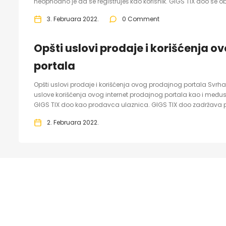
neophodno je da se registruješ kao korisnik. GIGS TIX doo se ob
3. Februara 2022.
0 Comment
Opšti uslovi prodaje i korišćenja 
portala
Opšti uslovi prodaje i korišćenja ovog prodajnog portala Svr
uslove korišćenja ovog internet prodajnog portala kao i među
GIGS TIX doo kao prodavca ulaznica. GIGS TIX doo zadržava p
2. Februara 2022.