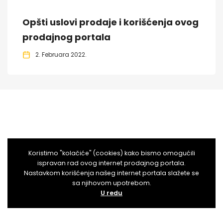
Opšti uslovi prodaje i korišćenja ovog
prodajnog portala
2. Februara 2022.
Koristimo "kolačiće" (cookies) kako bismo omogućili
ispravan rad ovog internet prodajnog portala.
Nastavkom korišćenja našeg internet portala slažete se
sa njihovom upotrebom.
U redu