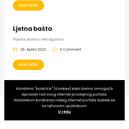
READ MORE
Ljetna bašta
Prijedor, Bosna i Hercegovina
25. Aprila 2022.
0 Comment
READ MORE
Koristimo "kolačiće" (cookies) kako bismo omogućili
ispravan rad ovog internet prodajnog portala.
Nastavkom korišćenja našeg internet portala slažete se
sa njihovom upotrebom.
U redu