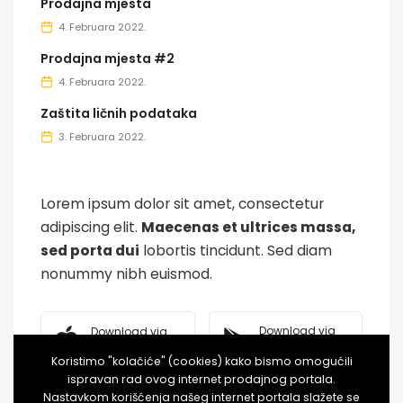
Prodajna mjesta
4. Februara 2022.
Prodajna mjesta #2
4. Februara 2022.
Zaštita ličnih podataka
3. Februara 2022.
OUR APPS
Lorem ipsum dolor sit amet, consectetur
adipiscing elit.
Maecenas et ultrices massa,
sed porta dui
lobortis tincidunt. Sed diam
nonummy nibh euismod.
Download via
Download via
Google Play
Apple Store
Koristimo "kolačiće" (cookies) kako bismo omogućili
ispravan rad ovog internet prodajnog portala.
Nastavkom korišćenja našeg internet portala slažete se
Download via
Download via