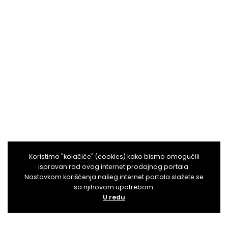
Koristimo "kolačiće" (cookies) kako bismo omogućili
ispravan rad ovog internet prodajnog portala.
Nastavkom korišćenja našeg internet portala slažete se
sa njihovom upotrebom.
U redu