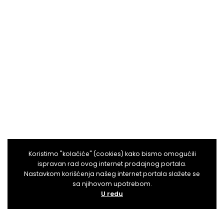
Koristimo "kolačiće" (cookies) kako bismo omogućili
ispravan rad ovog internet prodajnog portala.
Nastavkom korišćenja našeg internet portala slažete se
sa njihovom upotrebom.
U redu