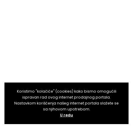
Koristimo "kolačiće" (cookies) kako bismo omogućili
ispravan rad ovog internet prodajnog portala.
Nastavkom korišćenja našeg internet portala slažete se
sa njihovom upotrebom.
U redu