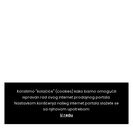
Koristimo "kolačiće" (cookies) kako bismo omogućili
ispravan rad ovog internet prodajnog portala.
Nastavkom korišćenja našeg internet portala slažete se
sa njihovom upotrebom.
U redu