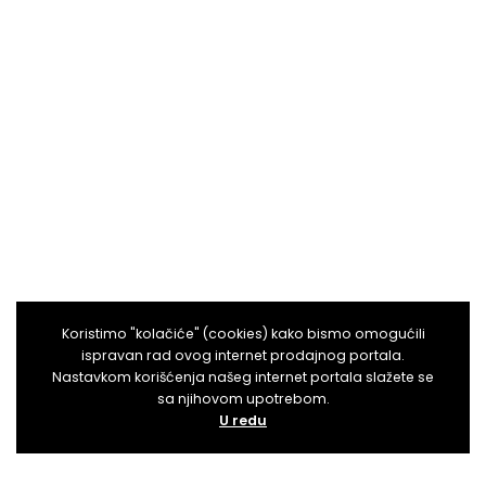
Koristimo "kolačiće" (cookies) kako bismo omogućili
ispravan rad ovog internet prodajnog portala.
Nastavkom korišćenja našeg internet portala slažete se
sa njihovom upotrebom.
U redu