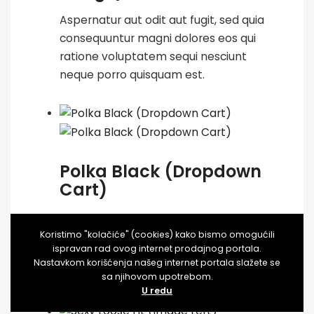
Aspernatur aut odit aut fugit, sed quia
consequuntur magni dolores eos qui
ratione voluptatem sequi nesciunt
neque porro quisquam est.
Polka Black (Dropdown
Cart)
Nisi ut aliquid ex ea commodi
Koristimo "kolačiće" (cookies) kako bismo omogućili
consequatur? Quis autem vel eum iure
ispravan rad ovog internet prodajnog portala.
reprehenderit qui in ea voluptate velit
Nastavkom korišćenja našeg internet portala slažete se
esse quam nihil molestiae consequatur.
sa njihovom upotrebom.
U redu