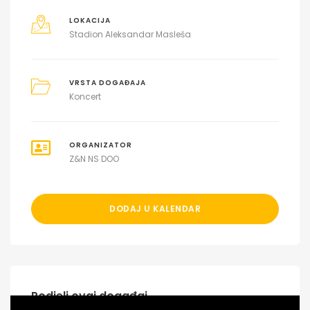
LOKACIJA
Stadion Aleksandar Masleša
VRSTA DOGAĐAJA
Koncert
ORGANIZATOR
Z&N NS DOO
DODAJ U KALENDAR
Podjeli ovaj događaj