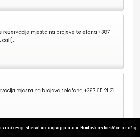
 rezervacija mjesta na brojeve telefona +387
 call).
vacija mjesta na brojeve telefona +387 65 21 21
van rad ovog internet prodajnog portala. Nastavkom korišćenja našeg 