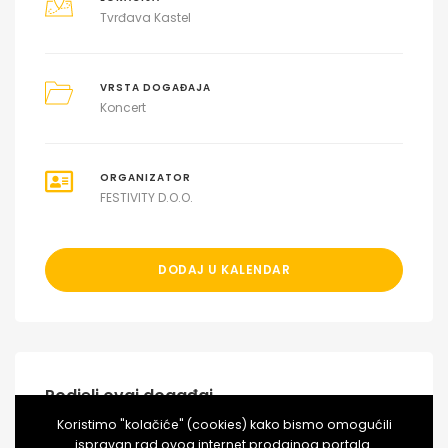
Tvrđava Kastel
VRSTA DOGAĐAJA
Koncert
ORGANIZATOR
FESTIVITY D.O.O.
DODAJ U KALENDAR
Podjeli ovaj događaj
Koristimo "kolačiće" (cookies) kako bismo omogućili
ispravan rad ovog internet prodajnog portala.