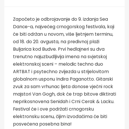
Započeto je odbrojavanje do 9. izdanja Sea
Dance-a, najvećeg crnogorskog festivala, koji
će biti održan u novom, više ljetnjem terminu,
od 18. do 20. avgusta, na predivnoj plaži
Buljarica kod Budve. Prvi hedlajneri su dva
trenutno najuzbudljivija imena na svjetskoj
elektronskoj sceni – melodic techno duo
ARTBAT i psytechno zvijezda u strijelovitom
globalnom usponu Indira Paganotto. Gitarski
zvuk za sam vrhunac ljeta donose vječni rock
majstori Van Gogh, dok će trap bitove diktirati
neprikosnovena Senidah i Crni Cerak & Lacku.
Festival će i ove podržati crnogorsku
elektronsku scenu, čijim izvođačima će biti
posvećena posebna bina!