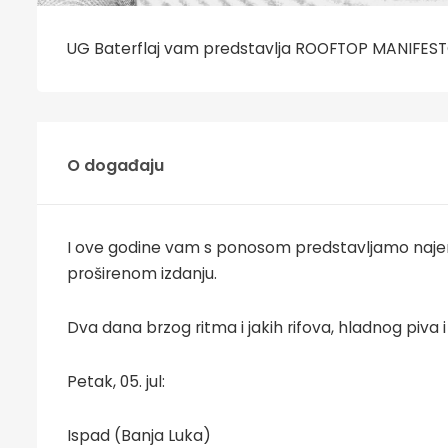
UG Baterflaj vam predstavlja ROOFTOP MANIFESTO
O događaju
I ove godine vam s ponosom predstavljamo najener
proširenom izdanju.
Dva dana brzog ritma i jakih rifova, hladnog piva
Petak, 05. jul:
Ispad (Banja Luka)