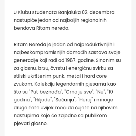
U Klubu studenata Banjaluka 02. decembra
nastupiće jedan od najboljih regionalnih
bendova Ritam nereda.
Ritam Nereda je jedan od najproduktivnijih i
najbeskompromisnijih domaćih sastava svoje
generacije koji radi od 1987. godine. Sinonim su
za glasnu, brzu, čvrstu i energičnu svirku sa
stilski ukrštenim punk, metal i hard core
zvukom. Kolekciju legendarnih pjesama kao
što su "Put beznađa", "Crno je sve", "Ne", "10
godina", "Hiljade", "Sećanja", "Heroj" i mnoge
druge ćete uvijek moći da čujete na njihovim
nastupima koje će zajedno sa publikom
pjevati glasno.