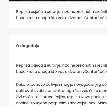
Repriza osjećaja euforije, niza neprekinutih srećni
bude kruna onoga što vas u dvorani „Centar“ oček
O događaju
Repriza osjećaja euforije, niza neprekinutih srećni
bude kruna onoga što vas u dvorani „Centar“ oček
Kako bi ponovo doživjeli magiju novogodišnjeg doč
oblikovali svaki trenutak onoga što vas čeka u pr
Živkovića, te Gorana Pajića, repriza Nove godine 
godine ispunjene potpunim zadovoljstvom i onim n