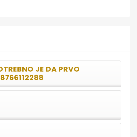
POTREBNO JE DA PRVO
38766112288