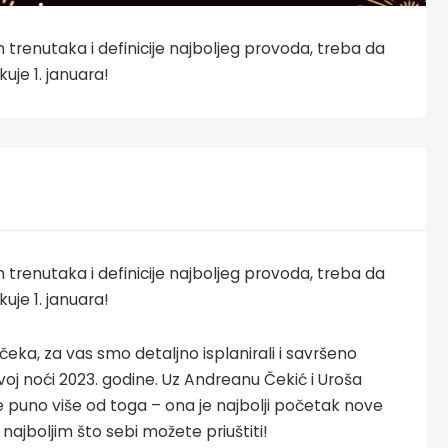
h trenutaka i definicije najboljeg provoda, treba da
uje 1. januara!
h trenutaka i definicije najboljeg provoda, treba da
uje 1. januara!
eka, za vas smo detaljno isplanirali i savršeno
voj noći 2023. godine. Uz Andreanu Čekić i Uroša
je puno više od toga – ona je najbolji početak nove
ajboljim što sebi možete priuštiti!