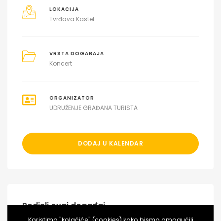
LOKACIJA
Tvrđava Kastel
VRSTA DOGAĐAJA
Koncert
ORGANIZATOR
UDRUŽENJE GRAĐANA TURISTA
DODAJ U KALENDAR
Podjeli ovaj događaj
Koristimo "kolačiće" (cookies) kako bismo omogućili