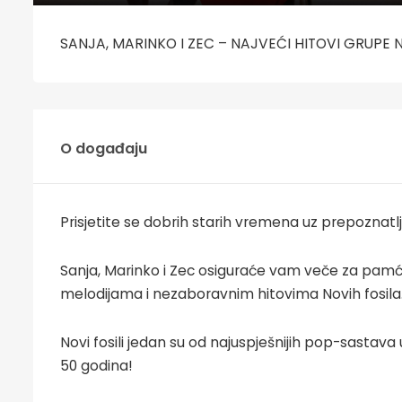
SANJA, MARINKO I ZEC – NAJVEĆI HITOVI GRUPE NO
O događaju
Prisjetite se dobrih starih vremena uz prepoznatlji
Sanja, Marinko i Zec osiguraće vam veče za pamće
melodijama i nezaboravnim hitovima Novih fosila
Novi fosili jedan su od najuspješnijih pop-sastava 
50 godina!