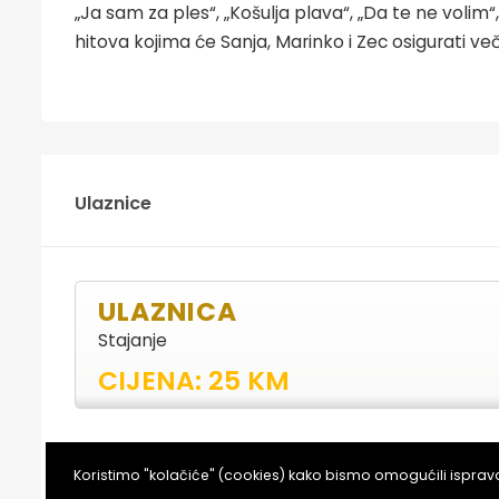
„Ja sam za ples“, „Košulja plava“, „Da te ne volim
hitova kojima će Sanja, Marinko i Zec osigurati v
Ulaznice
ULAZNICA
Stajanje
CIJENA: 25 KM
KUPI ULAZNICE ONLAJN
Koristimo "kolačiće" (cookies) kako bismo omogućili ispra