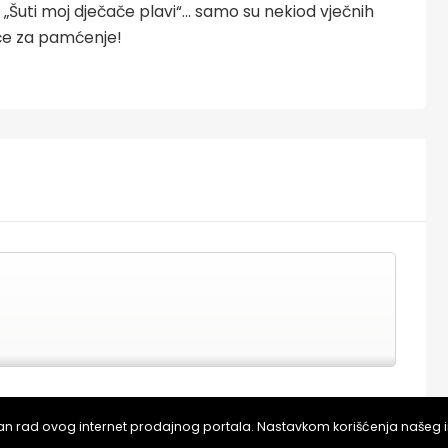
“, „Šuti moj dječače plavi“… samo su nekiod vječnih
eče za pamćenje!
KUPI ULAZNICE NA PRODAJNOM MJESTU
van rad ovog internet prodajnog portala. Nastavkom korišćenja našeg 