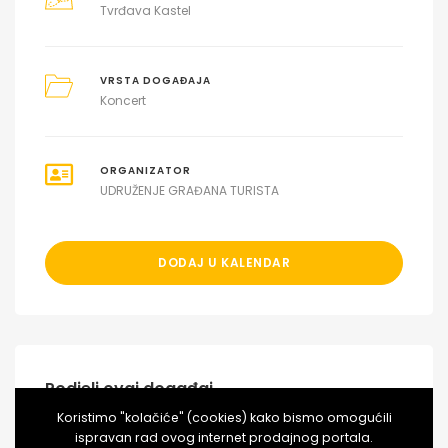
Tvrđava Kastel
VRSTA DOGAĐAJA
Koncert
ORGANIZATOR
UDRUŽENJE GRAĐANA TURISTA
DODAJ U KALENDAR
Podjeli ovaj događaj
Koristimo "kolačiće" (cookies) kako bismo omogućili
ispravan rad ovog internet prodajnog portala.