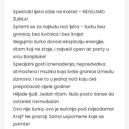
Spektakl ljeta stiže na Kastel – NEGUJMO
ŽURKA!
Spremi se za najluđu noć ljeta – žurku bez
granica, bez kočnica i bez kraja!
Negujmo žurka donosi eksploziju energije,
ritam koji ne staje, i najveći open air party u
srcu Banjaluke!
Specijalni gosti iznenađenja, nepredvidiva
atmosfera i muzika koja briše granice između
žanrova. I sve to u jednoj noći koju ćeš
prepričavati cijele godine!
Hiljade ljudi. Jedan ritam. Nula posto šanse da
ostaneš ravnodušan.
Ovo nije žurka, ovo je euforija pod zvijezdama!
Kraj? Ne postoji. Samo uspomene koje se
pamte!