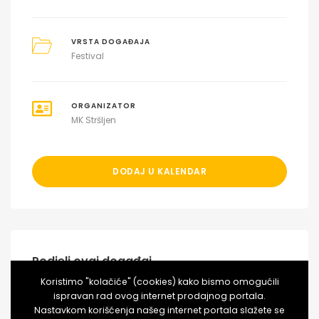
VRSTA DOGAĐAJA
Festival
ORGANIZATOR
MK Stršljen
DODAJ U KALENDAR
Podjeli ovaj događaj
Koristimo "kolačiće" (cookies) kako bismo omogućili
ispravan rad ovog internet prodajnog portala.
Nastavkom korišćenja našeg internet portala slažete se