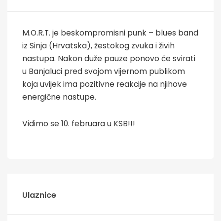
M.O.R.T. je beskompromisni punk – blues band
iz Sinja (Hrvatska), žestokog zvuka i živih
nastupa. Nakon duže pauze ponovo će svirati
u Banjaluci pred svojom vijernom publikom
koja uvijek ima pozitivne reakcije na njihove
energične nastupe.
Vidimo se 10. februara u KSB!!!
Ulaznice