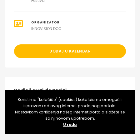
Festival
ORGANIZATOR
INNOVISION DOO
DODAJ U KALENDAR
Podjeli ovaj događaj
Koristimo "kolačiće" (cookies) kako bismo omogućili
ispravan rad ovog internet prodajnog portala.
Nastavkom korišćenja našeg internet portala slažete se
sa njihovom upotrebom.
U redu