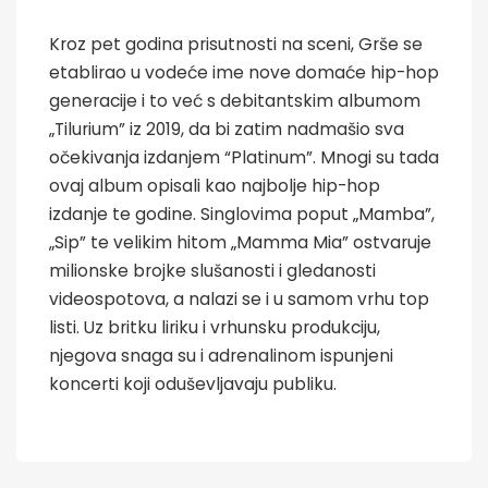
Kroz pet godina prisutnosti na sceni, Grše se
etablirao u vodeće ime nove domaće hip-hop
generacije i to već s debitantskim albumom
„Tilurium” iz 2019, da bi zatim nadmašio sva
očekivanja izdanjem “Platinum”. Mnogi su tada
ovaj album opisali kao najbolje hip-hop
izdanje te godine. Singlovima poput „Mamba”,
„Sip” te velikim hitom „Mamma Mia” ostvaruje
milionske brojke slušanosti i gledanosti
videospotova, a nalazi se i u samom vrhu top
listi. Uz britku liriku i vrhunsku produkciju,
njegova snaga su i adrenalinom ispunjeni
koncerti koji oduševljavaju publiku.