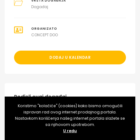
VRSTA DOGAĐAJA
Događaj
ORGANIZATO
CONCEPT DOO
DODAJ U KALENDAR
Podjeli ovaj događaj
Koristimo "kolačiće" (cookies) kako bismo omogućili
ispravan rad ovog internet prodajnog portala.
Nastavkom korišćenja našeg internet portala slažete se
sa njihovom upotrebom.
U redu