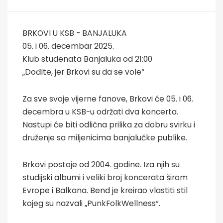
BRKOVI U KSB - BANJALUKA
05. i 06. decembar 2025.
Klub studenata Banjaluka od 21:00
„Dođite, jer Brkovi su da se vole“
Za sve svoje vijerne fanove, Brkovi će 05. i 06.
decembra u KSB-u održati dva koncerta.
Nastupi će biti odlična prilika za dobru svirku i
druženje sa miljenicima banjalučke publike.
Brkovi postoje od 2004. godine. Iza njih su
studijski albumi i veliki broj koncerata širom
Evrope i Balkana. Bend je kreirao vlastiti stil
kojeg su nazvali „PunkFolkWellness“.