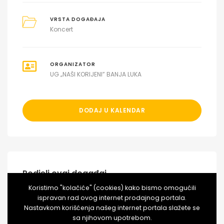
VRSTA DOGAĐAJA
Koncert
ORGANIZATOR
UG „NAŠI KORIJENI” BANJA LUKA
DODAJ U KALENDAR
Podjeli ovaj događaj
Koristimo "kolačiće" (cookies) kako bismo omogućili
ispravan rad ovog internet prodajnog portala.
Nastavkom korišćenja našeg internet portala slažete se
sa njihovom upotrebom.