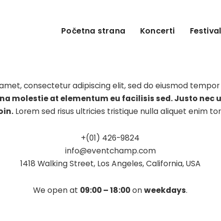
Početna strana
Koncerti
Festival
amet, consectetur adipiscing elit, sed do eiusmod tempor 
na molestie at elementum eu facilisis sed. Justo nec u
oin.
Lorem sed risus ultricies tristique nulla aliquet enim tor
+(01) 426-9824
info@eventchamp.com
1418 Walking Street, Los Angeles, California, USA
We open at
09:00 – 18:00
on
weekdays
.