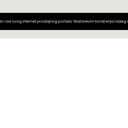
van rad ovog internet prodajnog portala. Nastavkom korišćenja našeg 