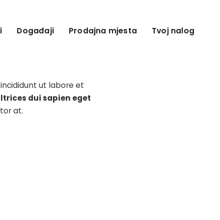
i
Događaji
Prodajna mjesta
Tvoj nalog
incididunt ut labore et
ltrices dui sapien eget
tor at.