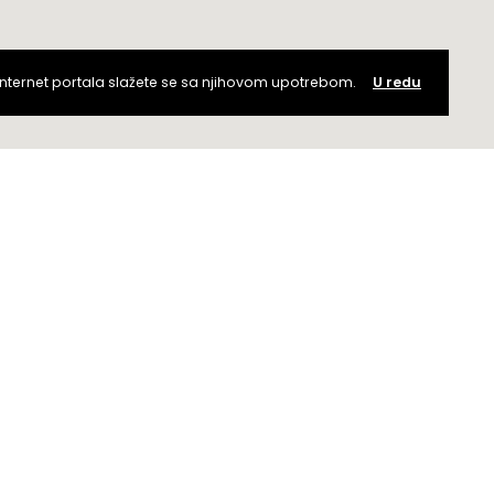
internet portala slažete se sa njihovom upotrebom.
U redu