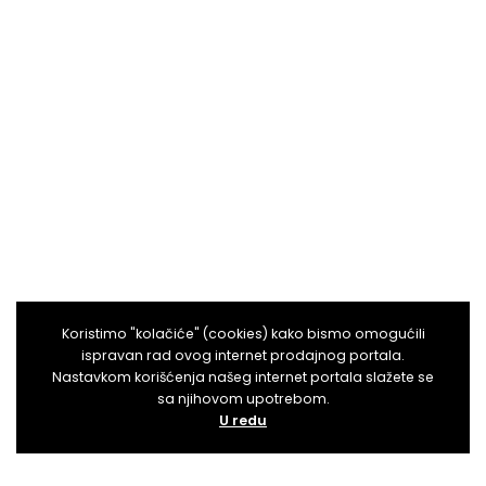
Koristimo "kolačiće" (cookies) kako bismo omogućili
ispravan rad ovog internet prodajnog portala.
Nastavkom korišćenja našeg internet portala slažete se
sa njihovom upotrebom.
U redu