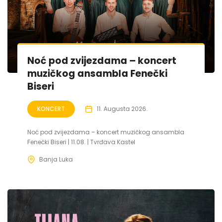
Noć pod zvijezdama – koncert
muzičkog ansambla Fenečki
Biseri
KONCERT
11. Augusta 2026.
Noć pod zvijezdama – koncert muzičkog ansambla
Fenečki Biseri | 11.08. | Tvrđava Kastel
Banja Luka